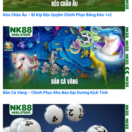
Kèo Châu Âu – Bí Kíp Độc Quyền Chinh Phục Bảng Kèo 1×2
Bắn Cá Vàng – Chinh Phục Kho Báu Đại Dương Kịch Tính