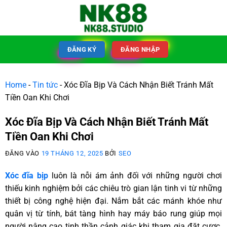
ĐĂNG KÝ
ĐĂNG NHẬP
Home
-
Tin tức
-
Xóc Đĩa Bịp Và Cách Nhận Biết Tránh Mất
Tiền Oan Khi Chơi
Xóc Đĩa Bịp Và Cách Nhận Biết Tránh Mất
Tiền Oan Khi Chơi
ĐĂNG VÀO
19 THÁNG 12, 2025
BỞI
SEO
Xóc đĩa bịp
luôn là nỗi ám ảnh đối với những người chơi
thiếu kinh nghiệm bởi các chiêu trò gian lận tinh vi từ những
thiết bị công nghệ hiện đại. Nắm bắt các mánh khóe như
quân vị từ tính, bát tàng hình hay máy báo rung giúp mọi
người nâng cao tinh thần cảnh giác khi tham gia đặt cược.