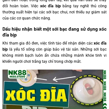
đổi hoàn toàn. Việc
xóc đĩa bịp
bằng tay nghề thủ công
thường xuất hiện tại các sới bạc chui, nơi thiếu sự giám sát
của các cơ quan chức năng.
Dấu hiệu nhận biết một sới bạc đang sử dụng xóc
đĩa bịp
Khi tham gia đỏ đen, việc tỉnh táo để nhận diện các
xóc đĩa
bịp
là yếu tố sống còn giúp bảo vệ tài sản. Những sới bạc
không minh bạch luôn ẩn chứa những mánh khóe tinh vi
khiến người chơi trắng tay chỉ trong chớp mắt.