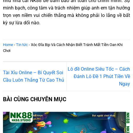
như nhà cái NK88 để đảm bảo an toàn cho chính mình. Sự
minh bạch, công tâm và trách nhiệm giúp anh em tận hưởng
trọn vẹn niềm vui chiến thắng mà không phải lo lắng về bất
kỳ sự lừa dối nào.
Home
-
Tin tức
-
Xóc Đĩa Bịp Và Cách Nhận Biết Tránh Mất Tiền Oan Khi
Chơi
Lô đề Online Siêu Tốc – Cách
Tài Xỉu Online – Bí Quyết Soi
Đánh Lô Đề 1 Phút Tiền Về
Cầu Luôn Thắng Từ Cao Thủ
Ngay
BÀI CÙNG CHUYÊN MỤC