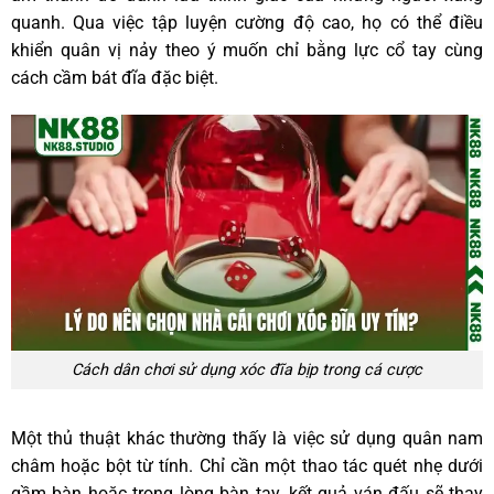
quanh. Qua việc tập luyện cường độ cao, họ có thể điều
khiển quân vị nảy theo ý muốn chỉ bằng lực cổ tay cùng
cách cầm bát đĩa đặc biệt.
Cách dân chơi sử dụng xóc đĩa bịp trong cá cược
Một thủ thuật khác thường thấy là việc sử dụng quân nam
châm hoặc bột từ tính. Chỉ cần một thao tác quét nhẹ dưới
gầm bàn hoặc trong lòng bàn tay, kết quả ván đấu sẽ thay