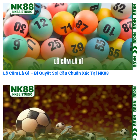
Lô Câm Là Gì – Bí Quyết Soi Cầu Chuẩn Xác Tại NK88