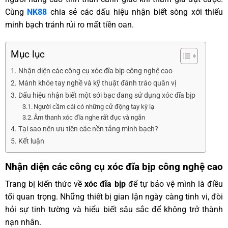
Cùng
NK88
chia sẻ các dấu hiệu nhận biết sòng xới thiếu
minh bạch tránh rủi ro mất tiền oan.
Mục lục
Nhận diện các công cụ xóc đĩa bịp công nghệ cao
Mánh khóe tay nghề và kỹ thuật đánh tráo quân vị
Dấu hiệu nhận biết một sới bạc đang sử dụng xóc đĩa bịp
Người cầm cái có những cử động tay kỳ lạ
Âm thanh xóc đĩa nghe rất đục và ngắn
Tại sao nên ưu tiên các nền tảng minh bạch?
Kết luận
Nhận diện các công cụ xóc đĩa bịp công nghệ cao
Trang bị kiến thức về
xóc đĩa bịp
để tự bảo vệ mình là điều
tối quan trọng. Những thiết bị gian lận ngày càng tinh vi, đòi
hỏi sự tinh tường và hiểu biết sâu sắc để không trở thành
nạn nhân.