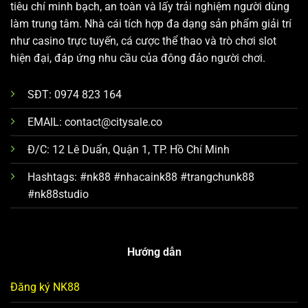
tiêu chí minh bạch, an toàn và lấy trải nghiệm người dùng
làm trung tâm. Nhà cái tích hợp đa dạng sản phẩm giải trí
như casino trực tuyến, cá cược thể thao và trò chơi slot
hiện đại, đáp ứng nhu cầu của đông đảo người chơi.
SĐT: 0974 823 164
EMAIL:
contact@citysale.co
Đ/C: 12 Lê Duẩn, Quận 1, TP. Hồ Chí Minh
Hashtags: #nk88 #nhacaink88 #trangchunk88
#nk88studio
Hướng dẫn
Đăng ký NK88