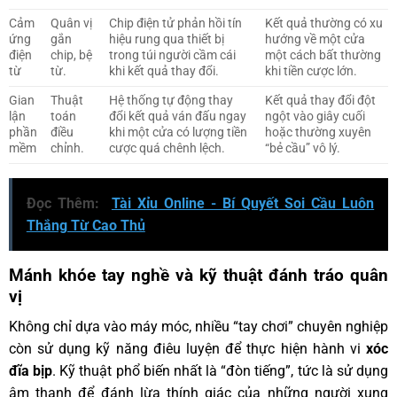
Cảm
Quân vị
Chip điện tử phản hồi tín
Kết quả thường có xu
ứng
gắn
hiệu rung qua thiết bị
hướng về một cửa
điện
chip, bệ
trong túi người cầm cái
một cách bất thường
từ
từ.
khi kết quả thay đổi.
khi tiền cược lớn.
Gian
Thuật
Hệ thống tự động thay
Kết quả thay đổi đột
lận
toán
đổi kết quả ván đấu ngay
ngột vào giây cuối
phần
điều
khi một cửa có lượng tiền
hoặc thường xuyên
mềm
chỉnh.
cược quá chênh lệch.
“bẻ cầu” vô lý.
Đọc Thêm:
Tài Xỉu Online - Bí Quyết Soi Cầu Luôn
Thắng Từ Cao Thủ
Mánh khóe tay nghề và kỹ thuật đánh tráo quân
vị
Không chỉ dựa vào máy móc, nhiều “tay chơi” chuyên nghiệp
còn sử dụng kỹ năng điêu luyện để thực hiện hành vi
xóc
đĩa bịp
. Kỹ thuật phổ biến nhất là “đòn tiếng”, tức là sử dụng
âm thanh để đánh lừa thính giác của những người xung