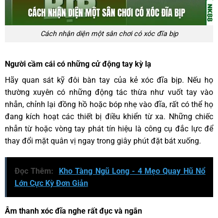
Cách nhận diện một sân chơi có xóc đĩa bịp
Người cầm cái có những cử động tay kỳ lạ
Hãy quan sát kỹ đôi bàn tay của kẻ xóc đĩa bịp. Nếu họ
thường xuyên có những động tác thừa như vuốt tay vào
nhẫn, chỉnh lại đồng hồ hoặc bóp nhẹ vào đĩa, rất có thể họ
đang kích hoạt các thiết bị điều khiển từ xa. Những chiếc
nhẫn từ hoặc vòng tay phát tín hiệu là công cụ đắc lực để
thay đổi mặt quân vị ngay trong giây phút đặt bát xuống.
Đọc Thêm:
Kho Tàng Ngũ Long - 4 Mẹo Quay Hũ Nổ
Lớn Cực Kỳ Đơn Giản
Âm thanh xóc đĩa nghe rất đục và ngắn