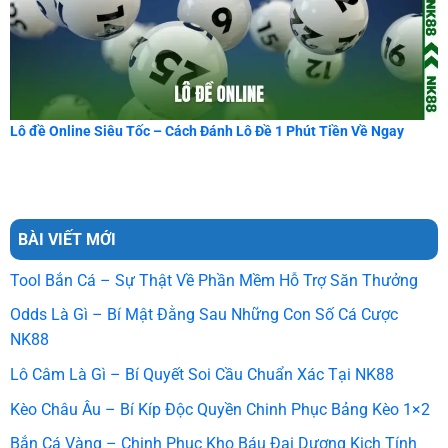
Lô đề Online Siêu Tốc – Cách Đánh Lô Đề 1 Phút Tiền Về Ngay
BÀI VIẾT MỚI
Tool Bắn Cá – Sự Thật Về Phần Mềm Hỗ Trợ Săn Thưởng
Odds Là Gì – Bí Mật Đằng Sau Những Con Số Cá Cược
NK88
Lô Câm Là Gì – Bí Quyết Soi Cầu Chuẩn Xác Tại NK88
Kèo Châu Âu – Bí Kíp Độc Quyền Chinh Phục Bảng Kèo 1×2
Bắn Cá Vàng – Chinh Phục Kho Báu Đại Dương Kịch Tính