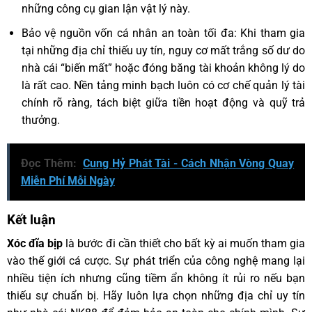
những công cụ gian lận vật lý này.
Bảo vệ nguồn vốn cá nhân an toàn tối đa: Khi tham gia
tại những địa chỉ thiếu uy tín, nguy cơ mất trắng số dư do
nhà cái “biến mất” hoặc đóng băng tài khoản không lý do
là rất cao. Nền tảng minh bạch luôn có cơ chế quản lý tài
chính rõ ràng, tách biệt giữa tiền hoạt động và quỹ trả
thưởng.
Đọc Thêm:
Cung Hỷ Phát Tài - Cách Nhận Vòng Quay
Miễn Phí Mỗi Ngày
Kết luận
Xóc đĩa bịp
là bước đi cần thiết cho bất kỳ ai muốn tham gia
vào thế giới cá cược. Sự phát triển của công nghệ mang lại
nhiều tiện ích nhưng cũng tiềm ẩn không ít rủi ro nếu bạn
thiếu sự chuẩn bị. Hãy luôn lựa chọn những địa chỉ uy tín