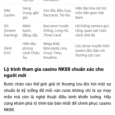
Sang
Hiện đại hóa các bộ
WM
Xóc Đĩa, Bầu Cua,
trọng, gần
môn dân gian Việt
Casino
Baccarat, Tài Xỉu.
gũi.
Nam.
DG
Minh
Baccarat truyền
Hệ thống camera góc
(Dream
bạch,
thống, Long Hổ,
rộng, quan sát toàn
Gaming)
đẳng cấp.
Three Card.
cảnh 360 độ.
Hiện đại,
Mega Ball,
Các show truyền hình
Sảnh
phong
Monopoly Live,
casino độc đáo với
EVO
cách Châu
Crazy Time,
thưởng cực cao.
Âu.
Roulette.
Lộ trình tham gia casino NK88 chuẩn xác cho
người mới
Bước chân vào thế giới giải trí thượng lưu đòi hỏi một sự
chuẩn bị kỹ lưỡng để mỗi ván cược không chỉ là sự may
mắn mà còn là nghệ thuật điều binh khiển tướng. Hãy
cùng khám phá lộ trình bài bản nhất để chinh phục casino
NK88.