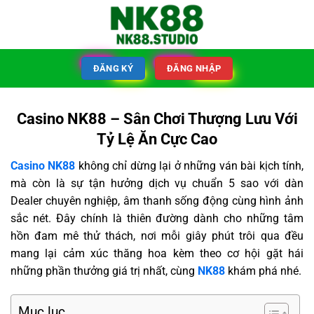
ĐĂNG KÝ
ĐĂNG NHẬP
Casino NK88 – Sân Chơi Thượng Lưu Với
Tỷ Lệ Ăn Cực Cao
Casino NK88
không chỉ dừng lại ở những ván bài kịch tính,
mà còn là sự tận hưởng dịch vụ chuẩn 5 sao với dàn
Dealer chuyên nghiệp, âm thanh sống động cùng hình ảnh
sắc nét. Đây chính là thiên đường dành cho những tâm
hồn đam mê thử thách, nơi mỗi giây phút trôi qua đều
mang lại cảm xúc thăng hoa kèm theo cơ hội gặt hái
những phần thưởng giá trị nhất, cùng
NK88
khám phá nhé.
Mục lục