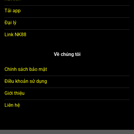
Tải app
Đại lý
Link NK88
Về chúng tôi
Chính sách bảo mật
Điều khoản sử dụng
Giới thiệu
Liên hệ