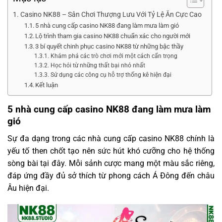
Casino NK88 – Sân Chơi Thượng Lưu Với Tỷ Lệ Ăn Cực Cao
5 nhà cung cấp casino NK88 đang làm mưa làm gió
Lộ trình tham gia casino NK88 chuẩn xác cho người mới
3 bí quyết chinh phục casino NK88 từ những bậc thầy
Khám phá các trò chơi mới một cách cẩn trọng
Học hỏi từ những thất bại nhỏ nhất
Sử dụng các công cụ hỗ trợ thống kê hiện đại
Kết luận
5 nhà cung cấp casino NK88 đang làm mưa làm
gió
Sự đa dạng trong các nhà cung cấp casino NK88 chính là
yếu tố then chốt tạo nên sức hút khó cưỡng cho hệ thống
sòng bài tại đây. Mỗi sảnh cược mang một màu sắc riêng,
đáp ứng đầy đủ sở thích từ phong cách Á Đông đến châu
Âu hiện đại.