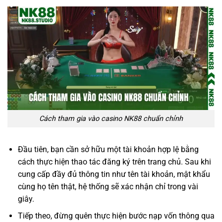
Cách tham gia vào casino NK88 chuẩn chỉnh
Đầu tiên, bạn cần sở hữu một tài khoản hợp lệ bằng
cách thực hiện thao tác đăng ký trên trang chủ. Sau khi
cung cấp đầy đủ thông tin như tên tài khoản, mật khẩu
cùng họ tên thật, hệ thống sẽ xác nhận chỉ trong vài
giây.
Tiếp theo, đừng quên thực hiện bước nạp vốn thông qua