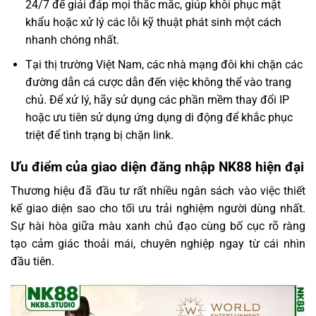
24/7 để giải đáp mọi thắc mắc, giúp khôi phục mật
khẩu hoặc xử lý các lỗi kỹ thuật phát sinh một cách
nhanh chóng nhất.
Tại thị trường Việt Nam, các nhà mạng đôi khi chặn các
đường dẫn cá cược dẫn đến việc không thể vào trang
chủ. Để xử lý, hãy sử dụng các phần mềm thay đổi IP
hoặc ưu tiên sử dụng ứng dụng di động để khắc phục
triệt để tình trạng bị chặn link.
Ưu điểm của giao diện đăng nhập NK88 hiện đại
Thương hiệu đã đầu tư rất nhiều ngân sách vào việc thiết
kế giao diện sao cho tối ưu trải nghiệm người dùng nhất.
Sự hài hòa giữa màu xanh chủ đạo cùng bố cục rõ ràng
tạo cảm giác thoải mái, chuyên nghiệp ngay từ cái nhìn
đầu tiên.