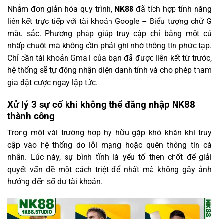
Nhằm đơn giản hóa quy trình,
NK88
đã tích hợp tính năng
liên kết trực tiếp với tài khoản Google – Biểu tượng chữ G
màu sắc. Phương pháp giúp truy cập chỉ bằng một cú
nhấp chuột mà không cần phải ghi nhớ thông tin phức tạp.
Chỉ cần tài khoản Gmail của bạn đã được liên kết từ trước,
hệ thống sẽ tự động nhận diện danh tính và cho phép tham
gia đặt cược ngay lập tức.
Xử lý 3 sự cố khi không thể đăng nhập NK88
thành công
Trong một vài trường hợp hy hữu gặp khó khăn khi truy
cập vào hệ thống do lỗi mạng hoặc quên thông tin cá
nhân. Lúc này, sự bình tĩnh là yếu tố then chốt để giải
quyết vấn đề một cách triệt để nhất mà không gây ảnh
hưởng đến số dư tài khoản.