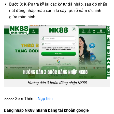
Bước 3: Kiểm tra kỹ lại các ký tự đã nhập, sau đó nhấn
nút đăng nhập màu xanh lá cây rực rỡ nằm ở chính
giữa màn hình.
Hướng dẫn 3 bước đăng nhập NK88
>>>>> Xem Thêm :
Nạp tiền
Đăng nhập NK88 nhanh bằng tài khoản google