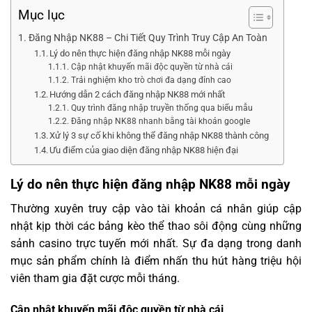
Mục lục
Đăng Nhập NK88 – Chi Tiết Quy Trình Truy Cập An Toàn
Lý do nên thực hiện đăng nhập NK88 mỗi ngày
Cập nhật khuyến mãi độc quyền từ nhà cái
Trải nghiệm kho trò chơi đa dạng đỉnh cao
Hướng dẫn 2 cách đăng nhập NK88 mới nhất
Quy trình đăng nhập truyền thống qua biểu mẫu
Đăng nhập NK88 nhanh bằng tài khoản google
Xử lý 3 sự cố khi không thể đăng nhập NK88 thành công
Ưu điểm của giao diện đăng nhập NK88 hiện đại
Lý do nên thực hiện đăng nhập NK88 mỗi ngày
Thường xuyên truy cập vào tài khoản cá nhân giúp cập
nhật kịp thời các bảng kèo thể thao sôi động cùng những
sảnh casino trực tuyến mới nhất. Sự đa dạng trong danh
mục sản phẩm chính là điểm nhấn thu hút hàng triệu hội
viên tham gia đặt cược mỗi tháng.
Cập nhật khuyến mãi độc quyền từ nhà cái