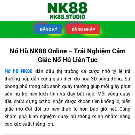
ĐĂNG KÝ
ĐĂNG NHẬP
Nổ Hũ NK88 Online – Trải Nghiệm Cảm
Giác Nổ Hũ Liên Tục
Nổ hũ NK88
dẫn đầu thị trường cá cược nhờ tỷ lệ trả
thưởng hấp dẫn cùng giao diện đồ họa 3D sống động. Sự
phong phú trong các sảnh quay thưởng giúp mỗi giây phút
săn hũ trở nên kịch tính và đầy bất ngờ. Mỗi vòng quay
đều chứa đựng cơ hội nhận được khoản tiền khổng lồ, biến
giấc mơ đổi đời trở nên thực tế hơn bao giờ hết. Cùng
khám phá kinh nghiệm quay hũ thông minh nhằm nâng
cao xác suất thắng lớn.