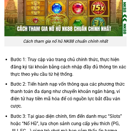
Cách tham gia nổ hũ NK88 chuẩn chỉnh nhất
Bước 1: Truy cập vào trang chủ chính thức, thực hiện
đăng ký tài khoản bằng cách nhập đầy đủ thông tin xác
thực theo yêu cầu từ hệ thống.
Bước 2: Tiến hành nạp vốn thông qua các phương thức
thanh toán đa dạng như chuyển khoản ngân hàng, ví
điện tử hay tiền mã hóa để có nguồn lực bắt đầu ván
cược.
Bước 3: Tại giao diện chính, tìm đến danh mục “Slots”
hoặc “Nổ Hũ”, lựa chọn sảnh cung cấp yêu thích (PG,
JILI, FC,…) cùng trò chơi mà bạn cảm thấy ấn tượng