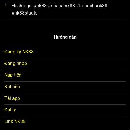
Hashtags: #nk88 #nhacaink88 #trangchunk88
#nk88studio
Hướng dẫn
Đăng ký NK88
Đăng nhập
Nạp tiền
Rút tiền
Tải app
Đại lý
Link NK88