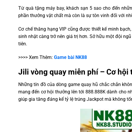
Từ quà tặng máy bay, khách sạn 5 sao cho đến những
phần thưởng vật chất mà còn là sự tôn vinh đối với n
Cơ chế thăng hạng VIP cũng được thiết kế minh bạch,
sinh nhật càng trở nên giá trị hơn. Sở hữu một đội ngũ
tiên.
>>>> Xem Thêm:
Game bài NK88
Jili vòng quay miễn phí – Cơ hội
Những tín đồ của dòng game quay hũ chắc chắn khôn
mang đến cơ hội thưởng lên tới 888.888K dành cho nh
giúp gia tăng đáng kể tỷ lệ trúng Jackpot mà không tố