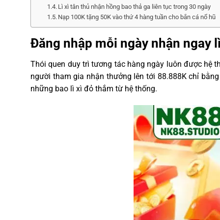
Lì xì tân thủ nhận hồng bao thả ga liên tục trong 30 ngày
Nạp 100K tặng 50K vào thứ 4 hàng tuần cho bắn cá nổ hũ
Đăng nhập mỗi ngày nhận ngay lì
Thói quen duy trì tương tác hàng ngày luôn được hệ t
người tham gia nhận thưởng lên tới 88.888K chỉ bằng 
những bao lì xì đỏ thắm từ hệ thống.