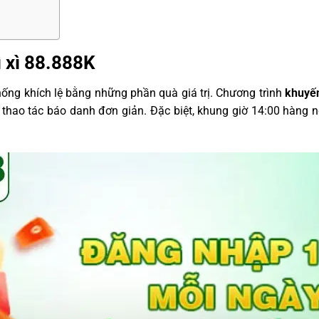
 xì 88.888K
hống khích lệ bằng những phần quà giá trị. Chương trình
khuyế
thao tác báo danh đơn giản. Đặc biệt, khung giờ 14:00 hàng ng