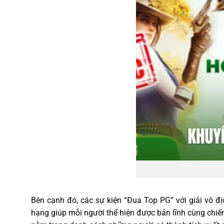
Bên cạnh đó, các sự kiện “Đua Top PG” với giải vô đ
hạng giúp mỗi người thể hiện được bản lĩnh cùng chi