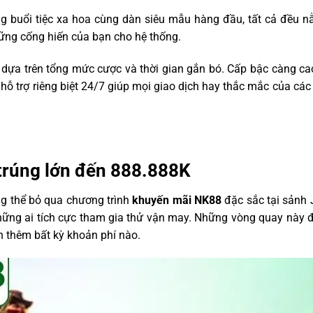
 buổi tiệc xa hoa cùng dàn siêu mẫu hàng đầu, tất cả đều nằm
hững cống hiến của bạn cho hệ thống.
 dựa trên tổng mức cược và thời gian gắn bó. Cấp bậc càng c
 hỗ trợ riêng biệt 24/7 giúp mọi giao dịch hay thắc mắc của cá
 trúng lớn đến 888.888K
g thể bỏ qua chương trình
khuyến mãi NK88
đặc sắc tại sảnh J
ững ai tích cực tham gia thử vận may. Những vòng quay này đ
n thêm bất kỳ khoản phí nào.