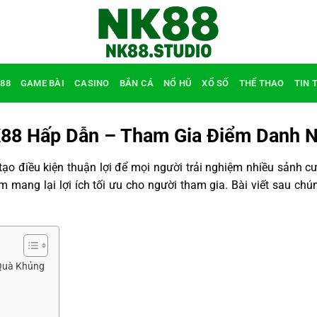
K88
GAME BÀI
CASINO
BẮN CÁ
NỔ HŨ
XỔ SỐ
THỂ THAO
TIN 
88 Hấp Dẫn – Tham Gia Điểm Danh 
tạo điều kiện thuận lợi để mọi người trải nghiệm nhiều sảnh 
 mang lại lợi ích tối ưu cho người tham gia. Bài viết sau chú
Quà Khủng