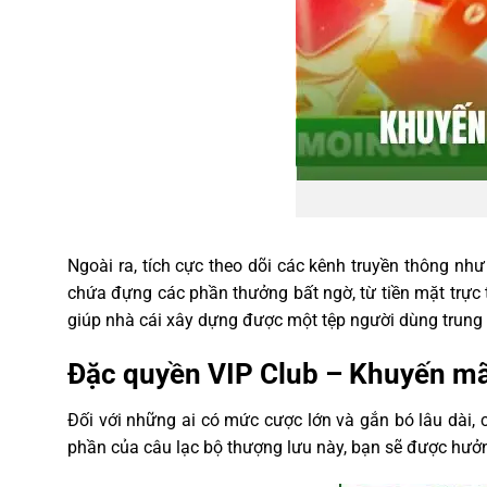
Ngoài ra, tích cực theo dõi các kênh truyền thông 
chứa đựng các phần thưởng bất ngờ, từ tiền mặt trực ti
giúp nhà cái xây dựng được một tệp người dùng trung
Đặc quyền VIP Club – Khuyến mã
Đối với những ai có mức cược lớn và gắn bó lâu dài, 
phần của câu lạc bộ thượng lưu này, bạn sẽ được hư