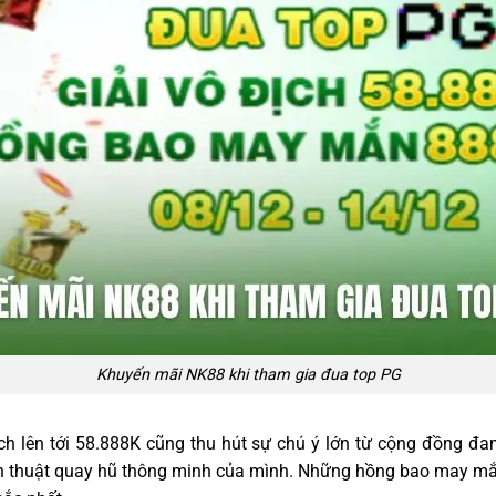
Khuyến mãi NK88 khi tham gia đua top PG
ịch lên tới 58.888K cũng thu hút sự chú ý lớn từ cộng đồng đ
ến thuật quay hũ thông minh của mình. Những hồng bao may mắn 