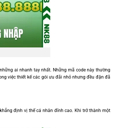
o những ai nhanh tay nhất. Những mã code này thường
trong việc thiết kế các gói ưu đãi nhỏ nhưng đều đặn đã
khẳng định vị thế cá nhân đỉnh cao. Khi trở thành một