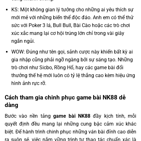
KS: Một không gian lý tưởng cho những ai yêu thích sự
mới mẻ với những biến thể độc đáo. Anh em có thể thử
sức với Poker 3 lá, Bull Bull, Bài Cào hoặc các trò chơi
xúc xắc mang lại cơ hội trúng lớn chỉ trong vài giây
ngắn ngủi.
WOW: Đúng như tên gọi, sảnh cược này khiến bất kỳ ai
gia nhập cũng phải ngỡ ngàng bởi sự sáng tạo. Những
trò chơi như Sicbo, Rồng Hổ, hay các game bài đổi
thưởng thế hệ mới luôn có tỷ lệ thắng cao kèm hiệu ứng
hình ảnh rực rỡ.
Cách tham gia chinh phục game bài NK88 dễ
dàng
Bước vào nền tảng
game bài NK88
đầy kịch tính, mỗi
quyết định đều mang lại những cung bậc cảm xúc khác
biệt. Để hành trình chinh phục những ván bài đỉnh cao diễn
ra suôn sẻ, việc nắm vững trình tự thao tác chuẩn xác là