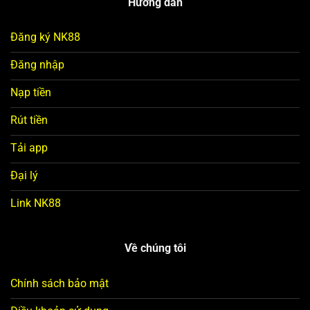
Hướng dẫn
Đăng ký NK88
Đăng nhập
Nạp tiền
Rút tiền
Tải app
Đại lý
Link NK88
Về chúng tôi
Chính sách bảo mật