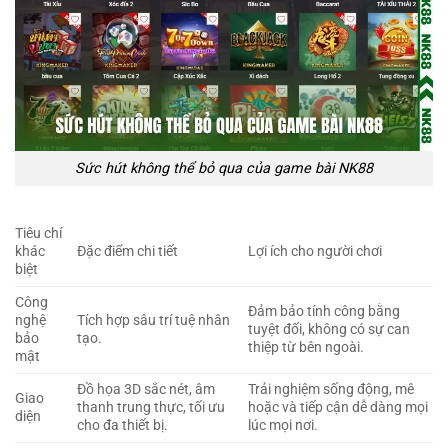
Sức hút không thể bỏ qua của game bài NK88
Tiêu chí
khác
Đặc điểm chi tiết
Lợi ích cho người chơi
biệt
Công
Đảm bảo tính công bằng
nghệ
Tích hợp sâu trí tuệ nhân
tuyệt đối, không có sự can
bảo
tạo.
thiệp từ bên ngoài.
mật
Đồ họa 3D sắc nét, âm
Trải nghiệm sống động, mê
Giao
thanh trung thực, tối ưu
hoặc và tiếp cận dễ dàng mọi
diện
cho đa thiết bị.
lúc mọi nơi.