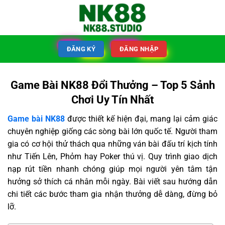
ĐĂNG KÝ
ĐĂNG NHẬP
Game Bài NK88 Đổi Thưởng – Top 5 Sảnh
Chơi Uy Tín Nhất
Game bài NK88
được thiết kế hiện đại, mang lại cảm giác
chuyên nghiệp giống các sòng bài lớn quốc tế. Người tham
gia có cơ hội thử thách qua những ván bài đấu trí kịch tính
như Tiến Lên, Phỏm hay Poker thú vị. Quy trình giao dịch
nạp rút tiền nhanh chóng giúp mọi người yên tâm tận
hưởng sở thích cá nhân mỗi ngày. Bài viết sau hướng dẫn
chi tiết các bước tham gia nhận thưởng dễ dàng, đừng bỏ
lỡ.