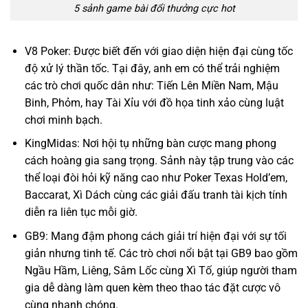
5 sảnh game bài đổi thưởng cực hot
V8 Poker: Được biết đến với giao diện hiện đại cùng tốc
độ xử lý thần tốc. Tại đây, anh em có thể trải nghiệm
các trò chơi quốc dân như: Tiến Lên Miền Nam, Mậu
Binh, Phỏm, hay Tài Xỉu với đồ họa tinh xảo cùng luật
chơi minh bạch.
KingMidas: Nơi hội tụ những bàn cược mang phong
cách hoàng gia sang trọng. Sảnh này tập trung vào các
thể loại đòi hỏi kỹ năng cao như Poker Texas Hold’em,
Baccarat, Xì Dách cùng các giải đấu tranh tài kịch tính
diễn ra liên tục mỗi giờ.
GB9: Mang đậm phong cách giải trí hiện đại với sự tối
giản nhưng tinh tế. Các trò chơi nổi bật tại GB9 bao gồm
Ngầu Hầm, Liêng, Sâm Lốc cùng Xì Tố, giúp người tham
gia dễ dàng làm quen kèm theo thao tác đặt cược vô
cùng nhanh chóng.