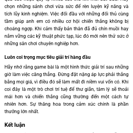
chọn những sảnh chơi vừa sức để rèn luyện kỹ năng và
tích lũy kinh nghiệm. Việc đối đầu với những đối thủ cùng
tầm giúp anh em có nhiều cơ hội chiến thắng không bị
choáng ngợp. Khi cảm thấy bản thân đã đủ chín muồi hay
nắm vững các kỹ thuật phức tạp, lúc đó mới nên thử sức ở
những sân chơi chuyên nghiệp hơn.
Luôn coi trọng mục tiêu giải trí hàng đầu
Hãy nhớ rằng game bài là một hình thức giải trí sau những
giờ làm việc căng thẳng. Đừng đặt nặng áp lực phải thắng
bằng mọi giá, vì điều đó sẽ làm mất đi niềm vui vốn có. Khi
coi đây là một trò chơi trí tuệ để thư giãn, tâm lý sẽ thoải
mái hơn và chiến thắng cũng thường đến một cách tự
nhiên hơn. Sự thăng hoa trong cảm xúc chính là phần
thưởng lớn nhất.
Kết luận