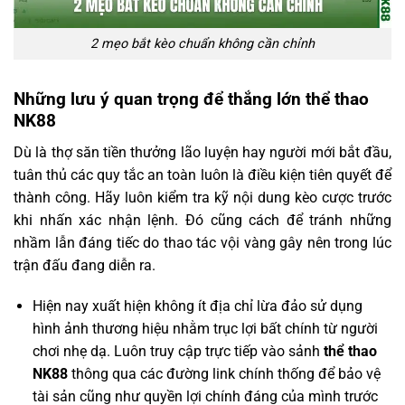
2 mẹo bắt kèo chuẩn không cần chỉnh
Những lưu ý quan trọng để thắng lớn thể thao
NK88
Dù là thợ săn tiền thưởng lão luyện hay người mới bắt đầu,
tuân thủ các quy tắc an toàn luôn là điều kiện tiên quyết để
thành công. Hãy luôn kiểm tra kỹ nội dung kèo cược trước
khi nhấn xác nhận lệnh. Đó cũng cách để tránh những
nhầm lẫn đáng tiếc do thao tác vội vàng gây nên trong lúc
trận đấu đang diễn ra.
Hiện nay xuất hiện không ít địa chỉ lừa đảo sử dụng
hình ảnh thương hiệu nhằm trục lợi bất chính từ người
chơi nhẹ dạ. Luôn truy cập trực tiếp vào sảnh
thể thao
NK88
thông qua các đường link chính thống để bảo vệ
tài sản cũng như quyền lợi chính đáng của mình trước