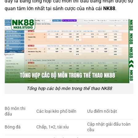
đây là bảng tổng hợp các môn thi đấu đang nhận được sự
quan tâm lớn nhất tại sảnh cược của nhà cái
NK88
.
Tổng hợp các bộ môn trong thể thao NK88
Bộ môn thi
Các loại kèo phổ biến
Ưu điểm nổi bật
đấu
Cập nhật giải đấu toàn
Bóng đá
Chấp, 1×2, tài xỉu
cầu