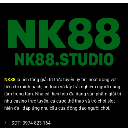
NK88
là nền tảng giải trí trực tuyến uy tín, hoạt động với
tiêu chí minh bạch, an toàn và lấy trải nghiệm người dùng
làm trung tâm. Nhà cái tích hợp đa dạng sản phẩm giải trí
như casino trực tuyến, cá cược thể thao và trò chơi slot
hiện đại, đáp ứng nhu cầu của đông đảo người chơi.
SĐT: 0974 823 164