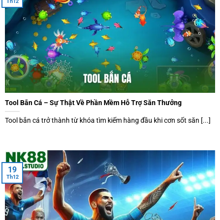
Th12
Tool Bắn Cá – Sự Thật Về Phần Mềm Hỗ Trợ Săn Thưởng
Tool bắn cá trở thành từ khóa tìm kiếm hàng đầu khi cơn sốt săn [...]
19
Th12