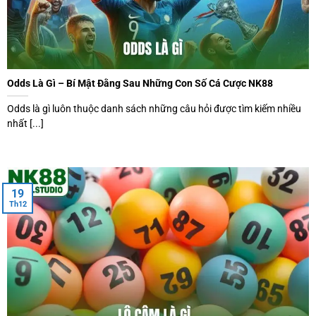
Odds Là Gì – Bí Mật Đằng Sau Những Con Số Cá Cược NK88
Odds là gì luôn thuộc danh sách những câu hỏi được tìm kiếm nhiều
nhất [...]
19
Th12