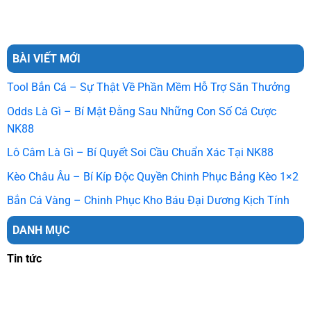
BÀI VIẾT MỚI
Tool Bắn Cá – Sự Thật Về Phần Mềm Hỗ Trợ Săn Thưởng
Odds Là Gì – Bí Mật Đằng Sau Những Con Số Cá Cược
NK88
Lô Câm Là Gì – Bí Quyết Soi Cầu Chuẩn Xác Tại NK88
Kèo Châu Âu – Bí Kíp Độc Quyền Chinh Phục Bảng Kèo 1×2
Bắn Cá Vàng – Chinh Phục Kho Báu Đại Dương Kịch Tính
DANH MỤC
Tin tức