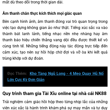
mắt dù theo dõi trong thời gian dài.
Âm thanh chân thực kích thích mọi giác quan
Bên cạnh hình ảnh, âm thanh đóng vai trò quan trọng trong
việc tạo dựng không gian ảo như thật. Tiếng xúc sắc va vào
thành bát lanh lảnh, tiếng nhạc nền nhẹ nhàng hay âm
thanh báo hiệu chiến thắng vang dội đều được thiết kế vô
cùng tinh tế. Những tiếng động này tác động trực tiếp đến
cảm xúc, tạo nên sự hồi hộp chờ đợi và vỡ òa khi kết quả
trùng khớp với dự đoán.
Đọc Thêm:
Kho Tàng Ngũ Long - 4 Mẹo Quay Hũ Nổ
Lớn Cực Kỳ Đơn Giản
Quy trình tham gia Tài Xỉu online tại nhà cái NK88
Trải nghiệm cảm giác hồi hộp theo từng nhịp lắc của những
viên xúc xắc là hành trình khám phá sự may mắn và tư duy