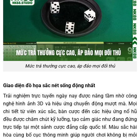
Mức trả thưởng cực cao, áp đảo mọi đối thủ
Giao diện đồ họa sắc nét sống động nhất
Trải nghiệm trực tuyến ngày nay được nâng tầm nhờ công
nghệ hình ảnh 3D và hiệu ứng chuyển động mượt mà. Mọi
chi tiết từ viên xúc sắc, bàn cược đến các hiệu ứng nổ hũ
đều được chăm chút kỹ lưỡng, tạo cảm giác như đang đứng
trực tiếp tại một sảnh cược đẳng cấp quốc tế. Màu sắc hài
hòa cùng bố cục thông minh giúp người chơi không bị mỏi