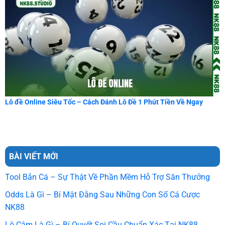
Lô đề Online Siêu Tốc – Cách Đánh Lô Đề 1 Phút Tiền Về Ngay
BÀI VIẾT MỚI
Tool Bắn Cá – Sự Thật Về Phần Mềm Hỗ Trợ Săn Thưởng
Odds Là Gì – Bí Mật Đằng Sau Những Con Số Cá Cược
NK88
Lô Câm Là Gì – Bí Quyết Soi Cầu Chuẩn Xác Tại NK88