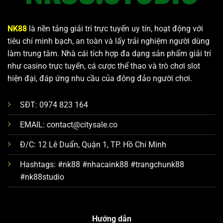
NK88
là nền tảng giải trí trực tuyến uy tín, hoạt động với
tiêu chí minh bạch, an toàn và lấy trải nghiệm người dùng
làm trung tâm. Nhà cái tích hợp đa dạng sản phẩm giải trí
như casino trực tuyến, cá cược thể thao và trò chơi slot
hiện đại, đáp ứng nhu cầu của đông đảo người chơi.
SĐT: 0974 823 164
EMAIL:
contact@citysale.co
Đ/C: 12 Lê Duẩn, Quận 1, TP. Hồ Chí Minh
Hashtags: #nk88 #nhacaink88 #trangchunk88
#nk88studio
Hướng dẫn