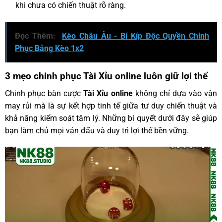
khi chưa có chiến thuật rõ ràng.
Đọc Thêm:
Kèo Châu Âu - Bí Kíp Độc Quyền Chinh
Phục Bảng Kèo 1x2
3 mẹo chinh phục Tài Xỉu online luôn giữ lợi thế
Chinh phục bàn cược
Tài Xỉu online
không chỉ dựa vào vận
may rủi mà là sự kết hợp tinh tế giữa tư duy chiến thuật và
khả năng kiểm soát tâm lý. Những bí quyết dưới đây sẽ giúp
bạn làm chủ mọi ván đấu và duy trì lợi thế bền vững.