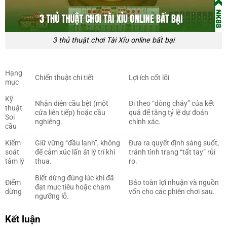
3 thủ thuật chơi Tài Xỉu online bất bại
Hạng
Chiến thuật chi tiết
Lợi ích cốt lõi
mục
Kỹ
Nhận diện cầu bệt (một
Đi theo “dòng chảy” của kết
thuật
cửa liên tiếp) hoặc cầu
quả để tăng tỷ lệ dự đoán
Soi
nghiêng.
chính xác.
cầu
Kiểm
Giữ vững “đầu lạnh”, không
Đưa ra quyết định sáng suốt,
soát
để cảm xúc lấn át lý trí khi
tránh tình trạng “tất tay” rủi
tâm lý
thua.
ro.
Biết dừng đúng lúc khi đã
Điểm
Bảo toàn lợi nhuận và nguồn
đạt mục tiêu hoặc chạm
dừng
vốn cho các phiên chơi sau.
ngưỡng lỗ.
Kết luận