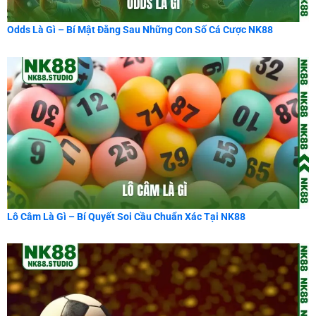
Odds Là Gì – Bí Mật Đằng Sau Những Con Số Cá Cược NK88
Lô Câm Là Gì – Bí Quyết Soi Cầu Chuẩn Xác Tại NK88