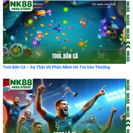
Tool Bắn Cá – Sự Thật Về Phần Mềm Hỗ Trợ Săn Thưởng