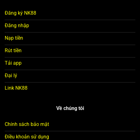
Đăng ký NK88
Đăng nhập
Nạp tiền
Rút tiền
Tải app
Đại lý
Link NK88
Về chúng tôi
Chính sách bảo mật
Điều khoản sử dụng