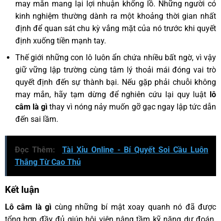
may mắn mang lại lợi nhuận khổng lồ. Những người có
kinh nghiệm thường dành ra một khoảng thời gian nhất
định để quan sát chu kỳ vắng mặt của nó trước khi quyết
định xuống tiền mạnh tay.
Thế giới những con lô luôn ẩn chứa nhiều bất ngờ, vì vậy
giữ vững lập trường cùng tâm lý thoải mái đóng vai trò
quyết định đến sự thành bại. Nếu gặp phải chuỗi không
may mắn, hãy tạm dừng để nghiên cứu lại quy luật
lô
câm là gì
thay vì nóng nảy muốn gỡ gạc ngay lập tức dẫn
đến sai lầm.
Đọc Thêm:
Tài Xỉu Online - Bí Quyết Soi Cầu Luôn
Thắng Từ Cao Thủ
Kết luận
Lô câm là gì
cùng những bí mật xoay quanh nó đã được
tổng hợp đầy đủ giúp hội viên nâng tầm kỹ năng dự đoán.