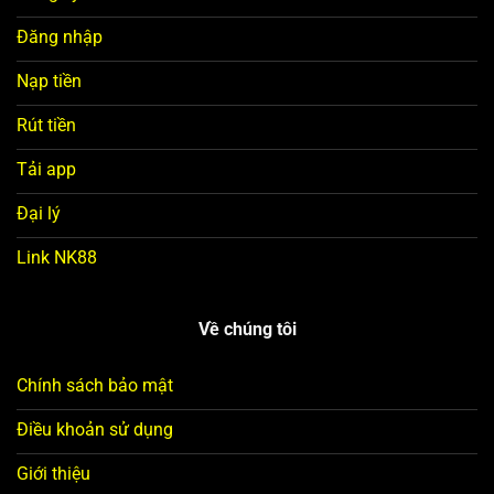
Đăng nhập
Nạp tiền
Rút tiền
Tải app
Đại lý
Link NK88
Về chúng tôi
Chính sách bảo mật
Điều khoản sử dụng
Giới thiệu