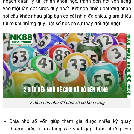
hoạch quản lý tài chính khoa học, tránh dồn hết vốn liếng
vào một lần đặt cược duy nhất. Kết hợp nhiều phương pháp
soi cầu khác nhau giúp bạn có cái nhìn đa chiều, giảm thiểu
rủi ro khi những quy luật số học có sự thay đổi đột ngột.
2 điều nên nhớ để chơi xổ số bền vững
Chia nhỏ số vốn giúp tham gia được nhiều kỳ quay
thưởng hơn, từ đó tăng xác suất gặp được những con