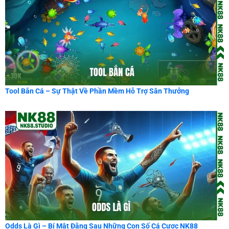
Tool Bắn Cá – Sự Thật Về Phần Mềm Hỗ Trợ Săn Thưởng
Odds Là Gì – Bí Mật Đằng Sau Những Con Số Cá Cược NK88