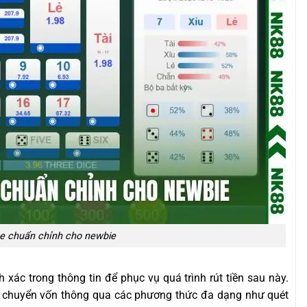
ine chuẩn chỉnh cho newbie
h xác trong thông tin để phục vụ quá trình rút tiền sau này.
ện chuyển vốn thông qua các phương thức đa dạng như quét