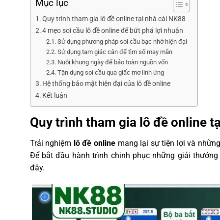
Mục lục
Quy trình tham gia lô đề online tại nhà cái NK88
4 mẹo soi cầu lô đề online để bứt phá lợi nhuận
Sử dụng phương pháp soi cầu bạc nhớ hiện đại
Sử dụng tam giác cân để tìm số may mắn
Nuôi khung ngày để bảo toàn nguồn vốn
Tận dụng soi cầu qua giấc mơ linh ứng
Hệ thống bảo mật hiện đại của lô đề online
Kết luận
Quy trình tham gia lô đề online t
Trải nghiệm
lô đề online
mang lại sự tiện lợi và nhữn
Để bắt đầu hành trình chinh phục những giải thưởng
đây.