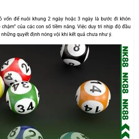
hỏ vốn để nuôi khung 2 ngày hoặc 3 ngày là bước đi khôn
ề chậm” của các con số tiềm năng. Việc duy trì nhịp độ đầu
 những quyết định nóng vội khi kết quả chưa như ý.