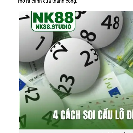
mở ra cánh cửa thành công.