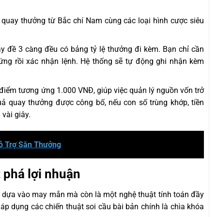
i quay thưởng từ Bắc chí Nam cùng các loại hình cược siêu
hay đề 3 càng đều có bảng tỷ lệ thưởng đi kèm. Bạn chỉ cần
ứng rồi xác nhận lệnh. Hệ thống sẽ tự động ghi nhận kèm
1 điểm tương ứng 1.000 VNĐ, giúp việc quản lý nguồn vốn trở
quả quay thưởng được công bố, nếu con số trùng khớp, tiền
 vài giây.
ỗ Trợ Săn Thưởng
t phá lợi nhuận
 dựa vào may mắn mà còn là một nghệ thuật tính toán đầy
 áp dụng các chiến thuật soi cầu bài bản chính là chìa khóa