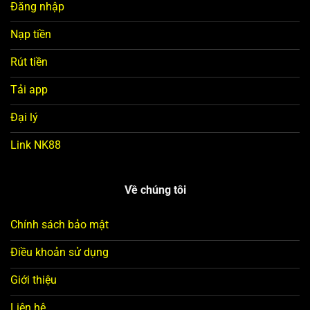
Đăng nhập
Nạp tiền
Rút tiền
Tải app
Đại lý
Link NK88
Về chúng tôi
Chính sách bảo mật
Điều khoản sử dụng
Giới thiệu
Liên hệ