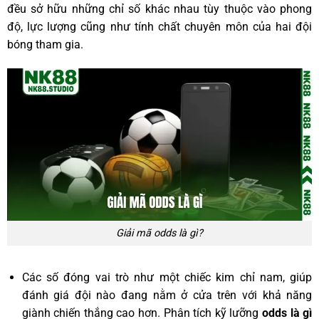
đều sở hữu những chỉ số khác nhau tùy thuộc vào phong
độ, lực lượng cũng như tính chất chuyên môn của hai đội
bóng tham gia.
Giải mã odds là gì?
Các số đóng vai trò như một chiếc kim chỉ nam, giúp
đánh giá đội nào đang nằm ở cửa trên với khả năng
giành chiến thắng cao hơn. Phân tích kỹ lưỡng
odds là gì