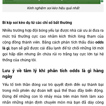
Kinh nghiệm soi kèo hiệu quả nhất
Bí kíp soi kèo dụ từ các chỉ số bất thường
Nhiều trường hợp đội bóng yếu lại được nhà cái ưu ái đưa ra
mức trả thưởng cực cao nhằm kích thích lòng tham của
cộng đồng thành viên. Bằng cách phân tích thấu đáo
odds
là gì
, bạn sẽ giữ được cái đầu lạnh để từ chối những lời mời
gọi hấp dẫn nhưng ẩn chứa rủi ro trắng tay cực lớn tại hệ
thống của chúng tôi.
Lưu ý về tâm lý khi phân tích odds là gì hàng
ngày
Yếu tố tinh thần đóng vai trò quyết định đến sự thành bại
trong mỗi phiên dự đoán kết quả thể thao đầy biến động.
Đừng để những con lô nhảy múa trên màn hình làm xao
nhãn những nhận định chuyên môn mà bạn đã dày công