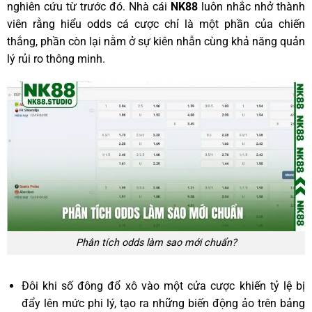
nghiên cứu từ trước đó. Nhà cái
NK88
luôn nhắc nhở thành
viên rằng hiểu odds cá cược chỉ là một phần của chiến
thắng, phần còn lại nằm ở sự kiên nhẫn cùng khả năng quản
lý rủi ro thông minh.
Phân tích odds làm sao mới chuẩn?
Đôi khi số đông đổ xô vào một cửa cược khiến tỷ lệ bị
đẩy lên mức phi lý, tạo ra những biến động ảo trên bảng