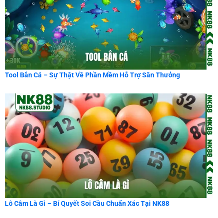
Tool Bắn Cá – Sự Thật Về Phần Mềm Hỗ Trợ Săn Thưởng
Lô Câm Là Gì – Bí Quyết Soi Cầu Chuẩn Xác Tại NK88