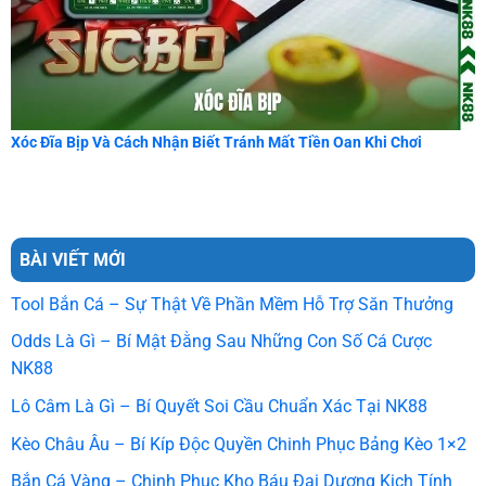
Xóc Đĩa Bịp Và Cách Nhận Biết Tránh Mất Tiền Oan Khi Chơi
BÀI VIẾT MỚI
Tool Bắn Cá – Sự Thật Về Phần Mềm Hỗ Trợ Săn Thưởng
Odds Là Gì – Bí Mật Đằng Sau Những Con Số Cá Cược
NK88
Lô Câm Là Gì – Bí Quyết Soi Cầu Chuẩn Xác Tại NK88
Kèo Châu Âu – Bí Kíp Độc Quyền Chinh Phục Bảng Kèo 1×2
Bắn Cá Vàng – Chinh Phục Kho Báu Đại Dương Kịch Tính