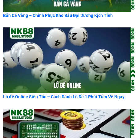
Bắn Cá Vàng – Chinh Phục Kho Báu Đại Dương Kịch Tính
Lô đề Online Siêu Tốc – Cách Đánh Lô Đề 1 Phút Tiền Về Ngay