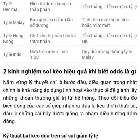
Tỷ lệ
Hiển thị dưới dạng số
Tiền thắng = tiền cược x tỷ lệ
Decimal
thập phân
Bao gồm cả số âm lẫn
Tính theo mức hoàn tiền
Tỷ lệ Malay
số dương
hoặc mức mất
Tỷ lệ Hong
Chỉ hiển thị phần tiền lãi
Tiền thắng = tiền cược x tỷ lệ
Kong
thực nhận
HK
Dựa trên đơn vị tính
Quy đổi tương đương tỷ lệ
Tỷ lệ Indo
1.00
Malay
2 kinh nghiệm soi kèo hiệu quả khi biết odds là gì
Nắm vững lý thuyết chỉ là bước đầu, điều quan trọng nhất
chính là khả năng áp dụng linh hoạt vào thực tế để giành lấy
những khoản thưởng giá trị từ hệ thống. Theo dõi biểu đồ
biến động của các số giúp nhận ra đâu là kèo thơm thực sự,
đâu là những cái bẫy được giăng ra nhằm điều hướng đám
đông.
Kỹ thuật bắt kèo dựa trên sự sụt giảm tỷ lệ