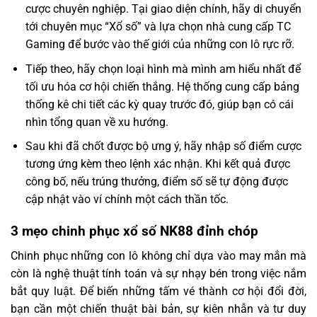
cược chuyên nghiệp. Tại giao diện chính, hãy di chuyển
tới chuyên mục “Xổ số” và lựa chọn nhà cung cấp TC
Gaming để bước vào thế giới của những con lô rực rỡ.
Tiếp theo, hãy chọn loại hình mà mình am hiểu nhất để
tối ưu hóa cơ hội chiến thắng. Hệ thống cung cấp bảng
thống kê chi tiết các kỳ quay trước đó, giúp bạn có cái
nhìn tổng quan về xu hướng.
Sau khi đã chốt được bộ ưng ý, hãy nhập số điểm cược
tương ứng kèm theo lệnh xác nhận. Khi kết quả được
công bố, nếu trúng thưởng, điểm số sẽ tự động được
cập nhật vào ví chính một cách thần tốc.
3 mẹo chinh phục xổ số NK88 đỉnh chóp
Chinh phục những con lô không chỉ dựa vào may mắn mà
còn là nghệ thuật tính toán và sự nhạy bén trong việc nắm
bắt quy luật. Để biến những tấm vé thành cơ hội đổi đời,
bạn cần một chiến thuật bài bản, sự kiên nhẫn và tư duy