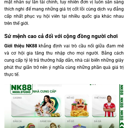
mặt nhân sự lẫn tài chính, tuy nhiên đơn vị luôn sẵn sàng
thích nghi để mang những giá trị cốt lõi cùng dịch vụ đẳng
cấp nhất phục vụ hội viên tại nhiều quốc gia khác nhau
trên thế giới.
Sứ mệnh cao cả đối với cộng đồng người chơi
Giới thiệu NK88
khẳng định vai trò cầu nối giữa đam mê
và cơ hội gia tăng thu nhập cho mọi người. Bằng cách
cung cấp tỷ lệ trả thưởng hấp dẫn, nhà cái biến những giây
phút thư giãn trở nên ý nghĩa cùng những phần quà giá trị
thực tế.