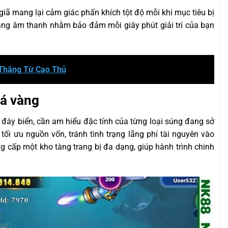
giã mang lại cảm giác phấn khích tột độ mỗi khi mục tiêu bị
g âm thanh nhằm bảo đảm mỗi giây phút giải trí của bạn
n Thắng Từ Cao Thủ
cá vàng
 đáy biển, cần am hiểu đặc tính của từng loại súng đang sở
ối ưu nguồn vốn, tránh tình trạng lãng phí tài nguyên vào
g cấp một kho tàng trang bị đa dạng, giúp hành trình chinh