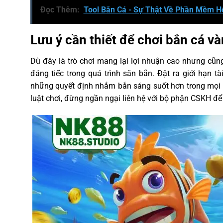
Đọc Thêm:
Tool Bắn Cá - Sự Thật Về Phần Mềm H
Lưu ý cần thiết để chơi bắn cá v
Dù đây là trò chơi mang lại lợi nhuận cao nhưng cũn
đáng tiếc trong quá trình săn bắn. Đặt ra giới hạn tà
những quyết định nhắm bắn sáng suốt hơn trong mọi t
luật chơi, đừng ngần ngại liên hệ với bộ phận CSKH để 