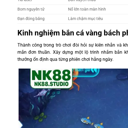
Bom nguyên tử
Nổ lớn toàn màn hình
Đạn đóng băng
Làm chậm mục tiêu
Kinh nghiệm bắn cá vàng bách p
Thành công trong trò chơi đòi hỏi sự kiên nhẫn và k
mắn đơn thuần. Xây dựng một lộ trình nhắm bắn kh
thưởng ổn định qua từng phiên chơi hằng ngày.