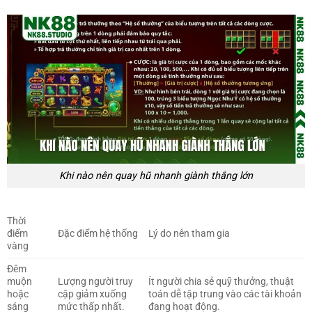
Khi nào nên quay hũ nhanh giành thắng lớn
Thời
điểm
Đặc điểm hệ thống
Lý do nên tham gia
vàng
Đêm
muộn
Lượng người truy
Ít người chia sẻ quỹ thưởng, thuật
hoặc
cập giảm xuống
toán dễ tập trung vào các tài khoản
sáng
mức thấp nhất.
đang hoạt động.