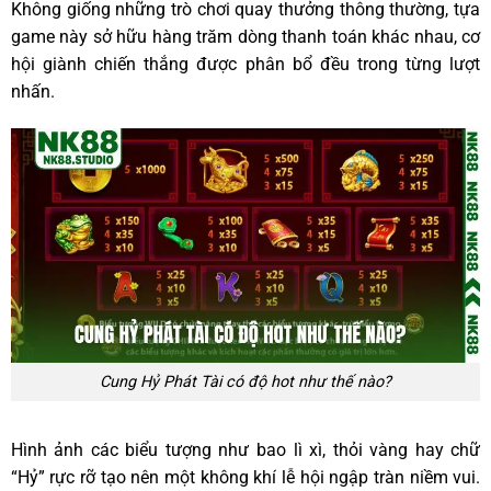
Không giống những trò chơi quay thưởng thông thường, tựa
game này sở hữu hàng trăm dòng thanh toán khác nhau, cơ
hội giành chiến thắng được phân bổ đều trong từng lượt
nhấn.
Cung Hỷ Phát Tài có độ hot như thế nào?
Hình ảnh các biểu tượng như bao lì xì, thỏi vàng hay chữ
“Hỷ” rực rỡ tạo nên một không khí lễ hội ngập tràn niềm vui.