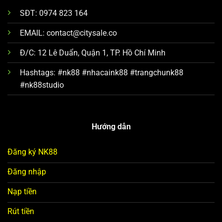
SĐT: 0974 823 164
EMAIL:
contact@citysale.co
Đ/C: 12 Lê Duẩn, Quận 1, TP. Hồ Chí Minh
Hashtags: #nk88 #nhacaink88 #trangchunk88
#nk88studio
Hướng dẫn
Đăng ký NK88
Đăng nhập
Nạp tiền
Rút tiền